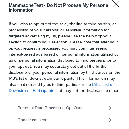
MammacheTest -
Do Not Process My Personal
30.11.-1
Information
Ottimo il materiale, morbido. Si riesce a pulire e disinfettare
facilmente. Consigliato per tut
...
continua a leggere
If you wish to opt-out of the sale, sharing to third parties, or
processing of your personal or sensitive information for
targeted advertising by us, please use the below opt-out
Utile
section to confirm your selection. Please note that after your
(
0
)
opt-out request is processed you may continue seeing
interest-based ads based on personal information utilized by
Bebetta83
us or personal information disclosed to third parties prior to
10.0
your opt-out. You may separately opt-out of the further
Videotester
su 10
disclosure of your personal information by third parties on the
Newbie
IAB’s list of downstream participants. This information may
«Questo prodotto lo abbiamo
also be disclosed by us to third parties on the
IAB’s List of
Downstream Participants
that may further disclose it to other
reg...»
third parties.
30.11.-1
Please note that this website/app uses one or more Google
Personal Data Processing Opt Outs
Questo prodotto lo abbiamo regalato al figlio di una coppia di
services and may gather and store information including but
amici e devo dire che li abbiamo
...
continua a leggere
not limited to your visit or usage behaviour. You may click to
Google consents
grant or deny consent to Google and its third-party tags to