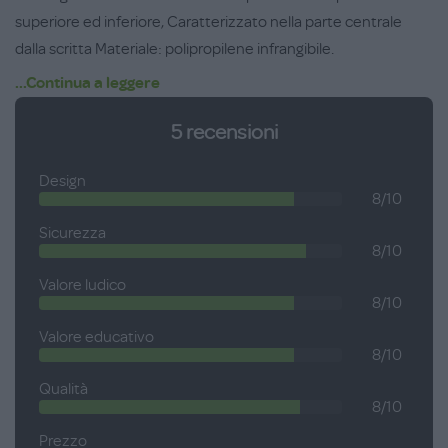
superiore ed inferiore, Caratterizzato nella parte centrale
dalla scritta Materiale: polipropilene infrangibile.
Autorizzazioni e metodo d'utilizzo sul retro della confezione
...Continua a leggere
Prodotto ufficiale Juventus F.C.
5
recensioni
Design
8/10
Sicurezza
8/10
Valore ludico
8/10
Valore educativo
8/10
Qualità
8/10
Prezzo