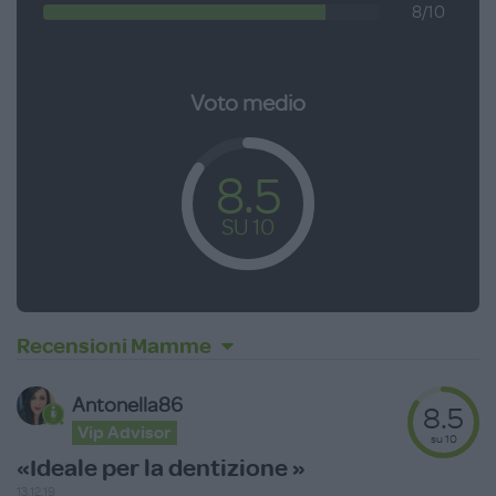
8/10
Voto medio
8.5
SU 10
Recensioni Mamme
Antonella86
8.5
Vip Advisor
su 10
«Ideale per la dentizione »
13.12.19