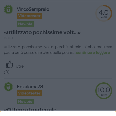
VincoSempreIo
4.0
Videotester
su 10
Newbie
«utilizzato pochissime volt...»
30.11.-1
utilizzato pochissime volte perché al mio bimbo metteva
paura però posso dire che quelle pochis
...
continua a leggere
Utile
(
0
)
Enzalama78
10.0
Videotester
su 10
Newbie
«Ottimo il materiale,
morbido...»