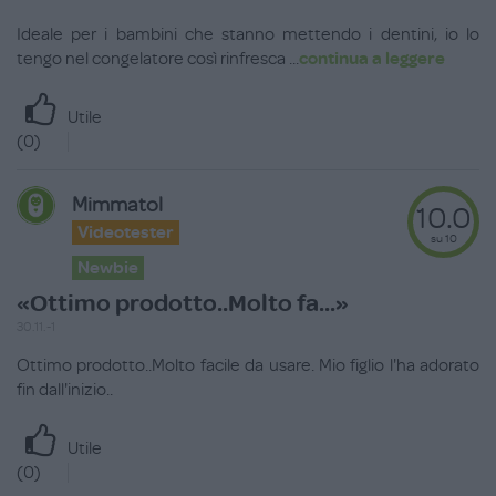
Ideale per i bambini che stanno mettendo i dentini, io lo
tengo nel congelatore così rinfresca
...
continua a leggere
Utile
(
0
)
Mimmatol
10.0
Videotester
su 10
Newbie
«Ottimo prodotto..Molto fa...»
30.11.-1
Ottimo prodotto..Molto facile da usare. Mio figlio l'ha adorato
fin dall'inizio..
Utile
(
0
)