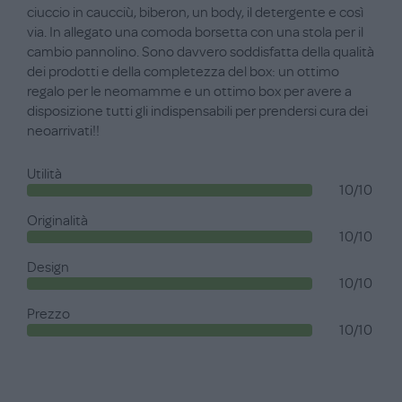
ciuccio in caucciù, biberon, un body, il detergente e così
via. In allegato una comoda borsetta con una stola per il
cambio pannolino. Sono davvero soddisfatta della qualità
dei prodotti e della completezza del box: un ottimo
regalo per le neomamme e un ottimo box per avere a
disposizione tutti gli indispensabili per prendersi cura dei
neoarrivati!!
Utilità
10/10
Originalità
10/10
Design
10/10
Prezzo
10/10