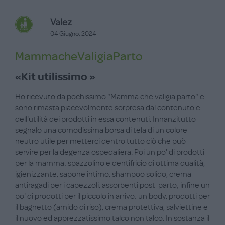
Valez
04 Giugno, 2024
MammacheValigiaParto
«Kit utilissimo »
Ho ricevuto da pochissimo "Mamma che valigia parto" e
sono rimasta piacevolmente sorpresa dal contenuto e
dell'utilità dei prodotti in essa contenuti. Innanzitutto
segnalo una comodissima borsa di tela di un colore
neutro utile per metterci dentro tutto ciò che può
servire per la degenza ospedaliera. Poi un po' di prodotti
per la mamma: spazzolino e dentifricio di ottima qualità,
igienizzante, sapone intimo, shampoo solido, crema
antiragadi per i capezzoli, assorbenti post-parto; infine un
po' di prodotti per il piccolo in arrivo: un body, prodotti per
il bagnetto (amido di riso), crema protettiva, salviettine e
il nuovo ed apprezzatissimo talco non talco. In sostanza il