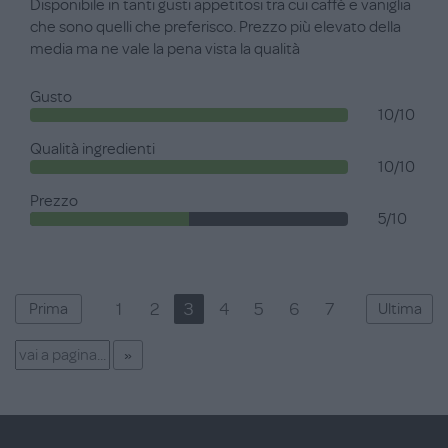
Disponibile in tanti gusti appetitosi tra cui caffè e vaniglia
che sono quelli che preferisco. Prezzo più elevato della
media ma ne vale la pena vista la qualità
Gusto
10/10
Qualità ingredienti
10/10
Prezzo
5/10
1
2
3
4
5
6
7
Prima
Ultima