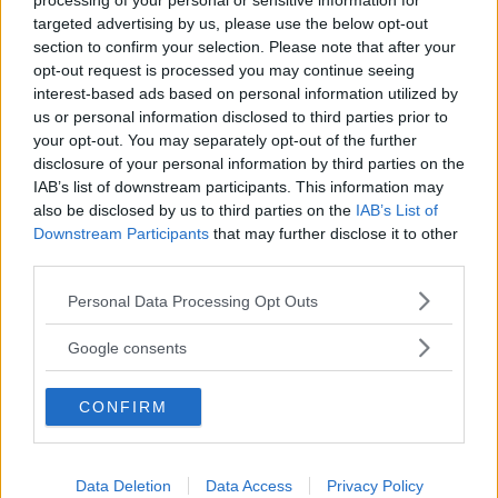
processing of your personal or sensitive information for
targeted advertising by us, please use the below opt-out
Attenzione al cliente
8/10
section to confirm your selection. Please note that after your
opt-out request is processed you may continue seeing
Responsabilità ambientale
interest-based ads based on personal information utilized by
9/10
us or personal information disclosed to third parties prior to
your opt-out. You may separately opt-out of the further
disclosure of your personal information by third parties on the
IAB’s list of downstream participants. This information may
also be disclosed by us to third parties on the
IAB’s List of
Downstream Participants
that may further disclose it to other
Valez
third parties.
26 Mag, 2024
Please note that this website/app uses one or more Google
Personal Data Processing Opt Outs
Balconi
services and may gather and store information including but
not limited to your visit or usage behaviour. You may click to
Google consents
«Buon brand»
grant or deny consent to Google and its third-party tags to
use your data for below specified purposes in below Google
Un brand storico produttore di dolciumi. Estremamente
CONFIRM
consent section.
famosi e storici i rollini al cioccolato e le torte
confezionate. Purtroppo non si riescono a trovare di
frequente nei piccoli supermercati di quartiere. Da
Data Deletion
Data Access
Privacy Policy
migliorare la distribuzione per il resto buoni prodotti.